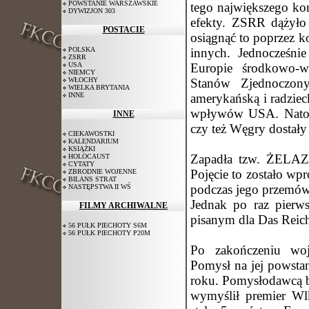
POWSTANIE WARSZAWSKIE
tego największego kon
DYWIZJON 303
efekty. ZSRR dążyło 
POSTACIE
osiągnąć to poprzez k
POLSKA
innych. Jednocześni
ZSRR
USA
Europie środkowo-w
NIEMCY
WŁOCHY
Stanów Zjednoczony
WIELKA BRYTANIA
INNE
amerykańską i radziec
wpływów USA. Natomi
INNE
czy też Węgry dostał
CIEKAWOSTKI
KALENDARIUM
KSIĄŻKI
Zapadła tzw. ŻELA
HOLOCAUST
CYTATY
Pojęcie to zostało w
ZBRODNIE WOJENNE
BILANS STRAT
podczas jego przemów
NASTĘPSTWA II WŚ
Jednak po raz pierw
FILMY ARCHIWALNE
pisanym dla Das Reich
56 PUŁK PIECHOTY S6M
56 PUŁK PIECHOTY P20M
Po zakończeniu woj
Pomysł na jej powstan
roku. Pomysłodawcą b
wymyślił premier Wlk