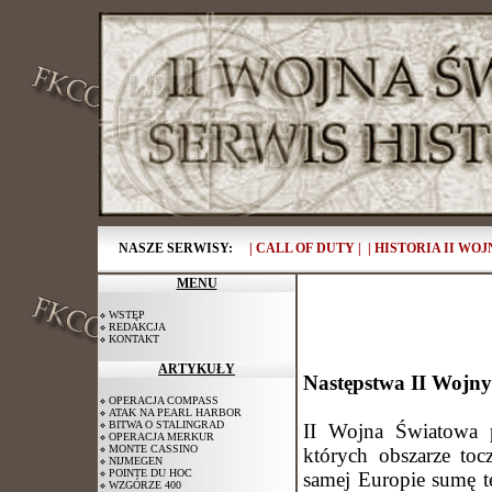
NASZE SERWISY:
| CALL OF DUTY |
| HISTORIA II WOJ
MENU
WSTĘP
REDAKCJA
KONTAKT
ARTYKUŁY
Następstwa II Wojny
OPERACJA COMPASS
ATAK NA PEARL HARBOR
BITWA O STALINGRAD
II Wojna Światowa p
OPERACJA MERKUR
MONTE CASSINO
których obszarze toc
NIJMEGEN
POINTE DU HOC
samej Europie sumę t
WZGÓRZE 400