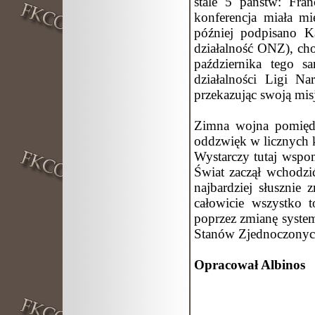
stale 5 państw: Fra
konferencja miała m
później podpisano K
działalność ONZ), cho
października tego s
działalności Ligi N
przekazując swoją mi
Zimna wojna pomięd
oddzwięk w licznych k
Wystarczy tutaj wspo
Świat zaczął wchodzi
najbardziej słusznie
całowicie wszystko 
poprzez zmianę syste
Stanów Zjednoczonych
Opracował Albinos